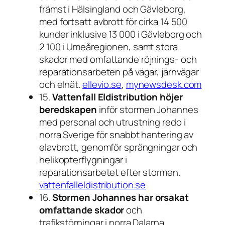
främst i Hälsingland och Gävleborg,
med fortsatt avbrott för cirka 14 500
kunder inklusive 13 000 i Gävleborg och
2 100 i Umeåregionen, samt stora
skador med omfattande röjnings- och
reparationsarbeten på vägar, järnvägar
och elnät.
ellevio.se
,
mynewsdesk.com
15.
Vattenfall Eldistribution höjer
beredskapen
inför stormen Johannes
med personal och utrustning redo i
norra Sverige för snabbt hantering av
elavbrott, genomför sprängningar och
helikopterflygningar i
reparationsarbetet efter stormen.
vattenfalleldistribution.se
16.
Stormen Johannes har orsakat
omfattande skador
och
trafikstörningar i norra Dalarna,