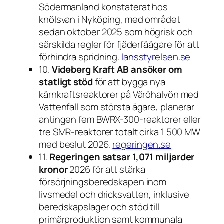
Södermanland konstaterat hos
knölsvan i Nyköping, med området
sedan oktober 2025 som högrisk och
särskilda regler för fjäderfäägare för att
förhindra spridning.
lansstyrelsen.se
10.
Videberg Kraft AB ansöker om
statligt stöd
för att bygga nya
kärnkraftsreaktorer på Väröhalvön med
Vattenfall som största ägare, planerar
antingen fem BWRX-300-reaktorer eller
tre SMR-reaktorer totalt cirka 1 500 MW
med beslut 2026.
regeringen.se
11.
Regeringen satsar 1,071 miljarder
kronor
2026 för att stärka
försörjningsberedskapen inom
livsmedel och dricksvatten, inklusive
beredskapslager och stöd till
primärproduktion samt kommunala