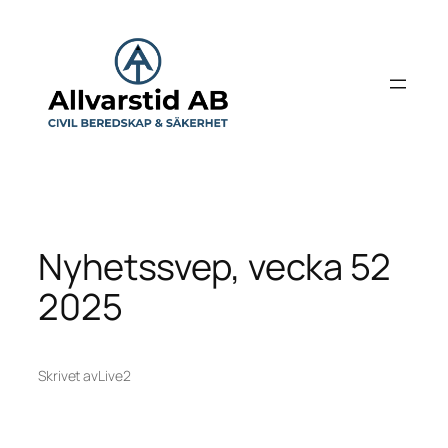
Hoppa
till
innehåll
Nyhetssvep, vecka 52
2025
Skrivet av
Live2