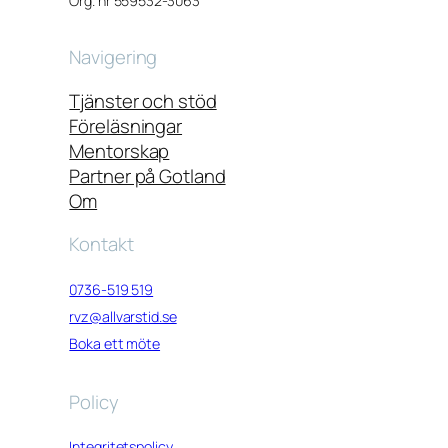
Org. nr 559532-3063
Navigering
Tjänster och stöd
Föreläsningar
Mentorskap
Partner på Gotland
Om
Kontakt
0736-519 519
rvz@allvarstid.se
Boka ett möte
Policy
Integritetspolicy