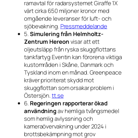
ramavtal för radarsystemet Giraffe 1X
värt cirka 650 miljoner kronor med
omgående leveranser för luft- och
sjöbevakning.
Pressmeddelande
5.
Simulering från Helmholtz-
Zentrum Hereon
visar att ett
oljeutsläpp från ryska skuggflottans
tankfartyg Eventin kan förorena viktiga
kustområden i Skåne, Danmark och
Tyskland inom en månad. Greenpeace
kräver prioriterat skydd mot
skuggflottan som orsakar problem i
Östersjön.
tt.se
6.
Regeringen rapporterar ökad
användning
av hemliga tvångsmedel
som hemlig avlyssning och
kameraövervakning under 2024 i
brottsbekämpning mot grov