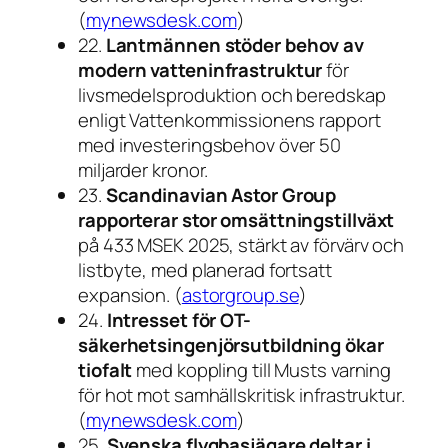
(
mynewsdesk.com
)
22.
Lantmännen stöder behov av
modern vatteninfrastruktur
för
livsmedelsproduktion och beredskap
enligt Vattenkommissionens rapport
med investeringsbehov över 50
miljarder kronor.
23.
Scandinavian Astor Group
rapporterar stor omsättningstillväxt
på 433 MSEK 2025, stärkt av förvärv och
listbyte, med planerad fortsatt
expansion. (
astorgroup.se
)
24.
Intresset för OT-
säkerhetsingenjörsutbildning ökar
tiofalt
med koppling till Musts varning
för hot mot samhällskritisk infrastruktur.
(
mynewsdesk.com
)
25.
Svenska flygbasjägare deltar i