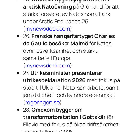
arktisk Natoövning
på Grönland för att
stärka försvaret av Natos norra flank
under Arctic Endurance 26.
(
mynewsdesk.com
)
26.
Franska hangarfartyget Charles
de Gaulle besöker Malmö
för Natos
övningsverksamhet och stärkt
samarbete i Europa.
(
mynewsdesk.com
)
27.
Utrikesminister presenterar
utrikesdeklaration 2026
med fokus på
stöd till Ukraina, Nato-samarbete, samt
jämställdhet- och kvinnors egenmakt.
(
regeringen.se
)
28.
Omexom bygger om
transformatorstation i Gottskär
för
Ellevio med fokus på ökad driftsäkerhet,
färdigställande 2028.