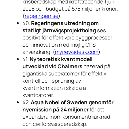
krisberedskap med ikraftträdande 1 juli
2026 och budget på 575 miljoner kronor.
(
regeringen.se
)
40.
Regeringens utredning om
statligt järnvägsprojektbolag
ses
positivt för effektivare byggprocesser
och innovation med möjlig OPS-
användning. (
mynewsdesk.com
)
41.
Ny teoretisk kvantmodell
utvecklad vid Chalmers
baserad på
gigantiska superatomer för effektiv
kontroll och spridning av
kvantinformation i skalbara
kvantdatorer.
42.
Aqua Nobel of Sweden genomför
nyemission på 24 miljoner
för att
expandera inom konsumentmarknad
och civilförsvarsberedskap.