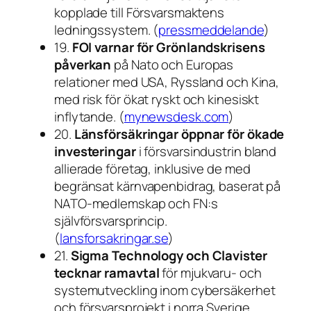
kopplade till Försvarsmaktens
ledningssystem. (
pressmeddelande
)
19.
FOI varnar för Grönlandskrisens
påverkan
på Nato och Europas
relationer med USA, Ryssland och Kina,
med risk för ökat ryskt och kinesiskt
inflytande. (
mynewsdesk.com
)
20.
Länsförsäkringar öppnar för ökade
investeringar
i försvarsindustrin bland
allierade företag, inklusive de med
begränsat kärnvapenbidrag, baserat på
NATO-medlemskap och FN:s
självförsvarsprincip.
(
lansforsakringar.se
)
21.
Sigma Technology och Clavister
tecknar ramavtal
för mjukvaru- och
systemutveckling inom cybersäkerhet
och försvarsprojekt i norra Sverige.