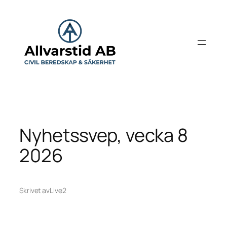
Hoppa
till
innehåll
Nyhetssvep, vecka 8
2026
Skrivet av
Live2