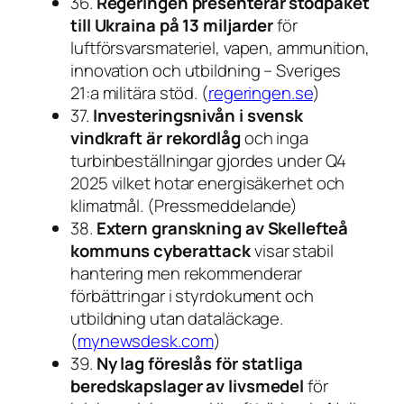
36.
Regeringen presenterar stödpaket
till Ukraina på 13 miljarder
för
luftförsvarsmateriel, vapen, ammunition,
innovation och utbildning – Sveriges
21:a militära stöd. (
regeringen.se
)
37.
Investeringsnivån i svensk
vindkraft är rekordlåg
och inga
turbinbeställningar gjordes under Q4
2025 vilket hotar energisäkerhet och
klimatmål. (Pressmeddelande)
38.
Extern granskning av Skellefteå
kommuns cyberattack
visar stabil
hantering men rekommenderar
förbättringar i styrdokument och
utbildning utan dataläckage.
(
mynewsdesk.com
)
39.
Ny lag föreslås för statliga
beredskapslager av livsmedel
för