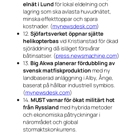
elnät i Lund
för lokal eldelning och
lagring som ska avlasta huvudnätet,
minska effekttoppar och spara
kostnader. (
mynewsdesk.com
)
12.
Sjöfartsverket öppnar sjätte
helikopterbas
vid Kristianstad för ökad
sjöräddning då isläget försvårar
båtinsatser. (
press.newsmachine.com
)
13.
Big Akwa planerar fördubbling av
svensk matfiskproduktion
med ny
landbaserad anläggning i Alby, Ånge,
baserat på hållbar industriell symbios.
(
mynewsdesk.com
)
14.
MUST varnar för ökat militärt hot
från Ryssland
med hybrida metoder
och ekonomiska påtryckningar i
närområdet och global
stormaktskonkurrens.