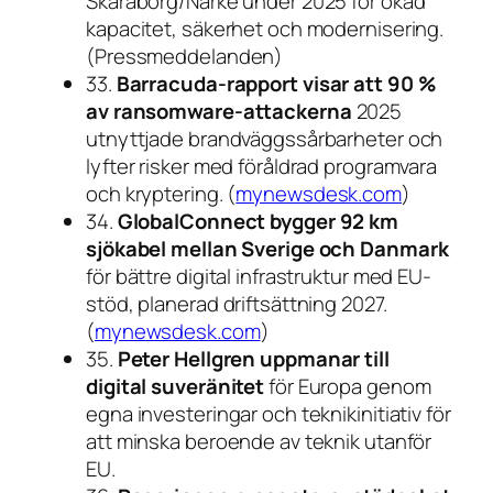
Skaraborg/Närke under 2025 för ökad
kapacitet, säkerhet och modernisering.
(Pressmeddelanden)
33.
Barracuda-rapport visar att 90 %
av ransomware-attackerna
2025
utnyttjade brandväggssårbarheter och
lyfter risker med föråldrad programvara
och kryptering. (
mynewsdesk.com
)
34.
GlobalConnect bygger 92 km
sjökabel mellan Sverige och Danmark
för bättre digital infrastruktur med EU-
stöd, planerad driftsättning 2027.
(
mynewsdesk.com
)
35.
Peter Hellgren uppmanar till
digital suveränitet
för Europa genom
egna investeringar och teknikinitiativ för
att minska beroende av teknik utanför
EU.