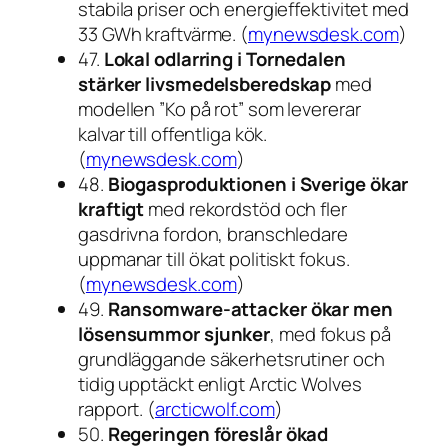
stabila priser och energieffektivitet med
33 GWh kraftvärme. (
mynewsdesk.com
)
47.
Lokal odlarring i Tornedalen
stärker livsmedelsberedskap
med
modellen ”Ko på rot” som levererar
kalvar till offentliga kök.
(
mynewsdesk.com
)
48.
Biogasproduktionen i Sverige ökar
kraftigt
med rekordstöd och fler
gasdrivna fordon, branschledare
uppmanar till ökat politiskt fokus.
(
mynewsdesk.com
)
49.
Ransomware-attacker ökar men
lösensummor sjunker
, med fokus på
grundläggande säkerhetsrutiner och
tidig upptäckt enligt Arctic Wolves
rapport. (
arcticwolf.com
)
50.
Regeringen föreslår ökad