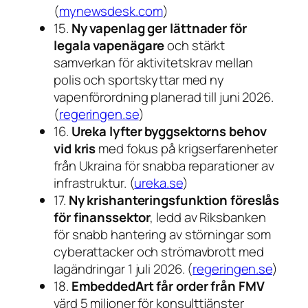
(
mynewsdesk.com
)
15.
Ny vapenlag ger lättnader för
legala vapenägare
och stärkt
samverkan för aktivitetskrav mellan
polis och sportskyttar med ny
vapenförordning planerad till juni 2026.
(
regeringen.se
)
16.
Ureka lyfter byggsektorns behov
vid kris
med fokus på krigserfarenheter
från Ukraina för snabba reparationer av
infrastruktur. (
ureka.se
)
17.
Ny krishanteringsfunktion föreslås
för finanssektor
, ledd av Riksbanken
för snabb hantering av störningar som
cyberattacker och strömavbrott med
lagändringar 1 juli 2026. (
regeringen.se
)
18.
EmbeddedArt får order från FMV
värd 5 miljoner för konsulttjänster