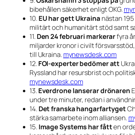
9.
Oskarshamn 3 stoppas på
grund
bibehållen säkerhet enligt OKG.
my
10.
EU har gett Ukraina
nästan 195 m
militärt och humanitärt stöd samt
11.
Den 24 februari markerar
fyra å
miljarder kronor i civilt försvarsst
till Ukraina.
mynewsdesk.com
12.
FOI-experter bedömer att
Ukrai
Ryssland har resursbrist och politis
mynewsdesk.com
13.
Everdrone lanserar drönaren
E
under tre minuter, redan i användni
14.
Det franska hangarfartyget
Cha
stärka samarbete inom alliansen.
m
15.
Image Systems har fått
en orde