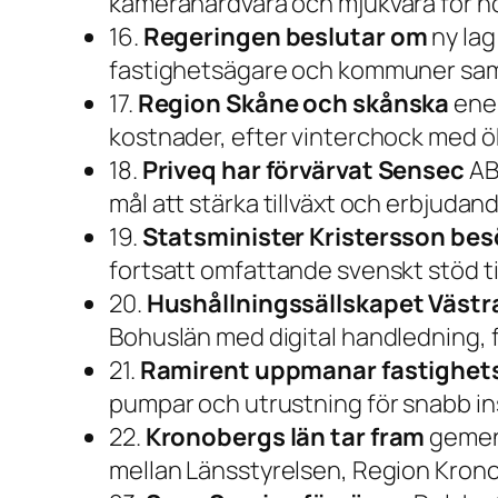
kamerahårdvara och mjukvara för h
16.
Regeringen beslutar om
ny lag
fastighetsägare och kommuner samt 
17.
Region Skåne och skånska
ener
kostnader, efter vinterchock med ö
18.
Priveq har förvärvat Sensec
AB,
mål att stärka tillväxt och erbjuda
19.
Statsminister Kristersson bes
fortsatt omfattande svenskt stöd ti
20.
Hushållningssällskapet Västr
Bohuslän med digital handledning, f
21.
Ramirent uppmanar fastighet
pumpar och utrustning för snabb in
22.
Kronobergs län tar fram
gemens
mellan Länsstyrelsen, Region Kron