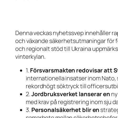
Denna veckas nyhetssvep innehåller rap
och växande säkerhetsutmaningar för fö
och regionalt stöd till Ukraina uppmärk
vinterkylan.
1.
Försvarsmakten redovisar att S
internationella insatser inom Nato
rekordhögt söktryck till officersutb
2.
Jordbruksverket lanserar en
ny 
med krav på registrering inom sju d
3.
Personalsäkerhet blir en
strate
samarbete mellan säkerhetschefer o