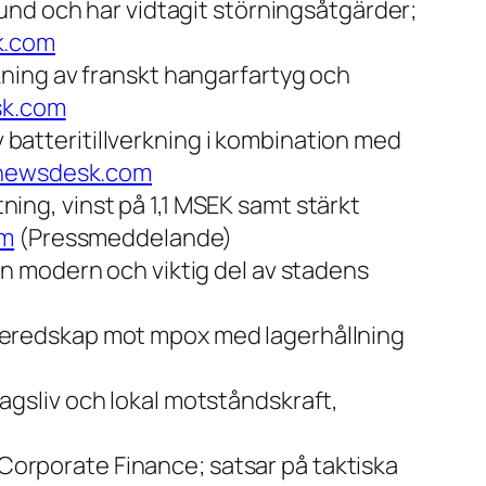
sund och har vidtagit störningsåtgärder;
k.com
kning av franskt hangarfartyg och
k.com
v batteritillverkning i kombination med
newsdesk.com
ing, vinst på 1,1 MSEK samt stärkt
om
(Pressmeddelande)
n modern och viktig del av stadens
beredskap mot mpox med lagerhållning
gsliv och lokal motståndskraft,
nk Corporate Finance; satsar på taktiska