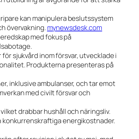
ngripare kan manipulera beslutssystem
ch övervakning.
mynewsdesk.com
beredskap med fokus på
elsabotage.
ör sjukvård inom försvar, utvecklade i
onalitet. Produkterna presenteras på
ner, inklusive ambulanser, och tar emot
mverkan med civilt försvar och
vilket drabbar hushåll och näringsliv.
ch konkurrenskraftiga energikostnader.