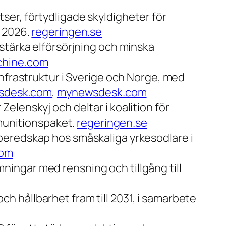
ser, förtydligade skyldigheter för
i 2026.
regeringen.se
 stärka elförsörjning och minska
chine.com
infrastruktur i Sverige och Norge, med
sdesk.com
,
mynewsdesk.com
elenskyj och deltar i koalition för
mmunitionspaket.
regeringen.se
 beredskap hos småskaliga yrkesodlare i
com
ningar med rensning och tillgång till
 hållbarhet fram till 2031, i samarbete