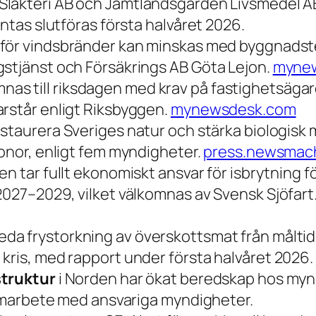
Slakteri AB och Jämtlandsgården Livsmedel AB
äntas slutföras första halvåret 2026.
för vindsbränder kan minskas med byggnads
gstjänst och Försäkrings AB Göta Lejon.
myne
nas till riksdagen med krav på fastighetsägar
arstår enligt Riksbyggen.
mynewsdesk.com
estaurera Sveriges natur och stärka biologisk 
ronor, enligt fem myndigheter.
press.newsmac
en tar fullt ekonomiskt ansvar för isbrytning 
2027–2029, vilket välkomnas av Svensk Sjöfart
reda frystorkning av överskottsmat från målt
kris, med rapport under första halvåret 2026.
struktur
i Norden har ökat beredskap hos mynd
 samarbete med ansvariga myndigheter.