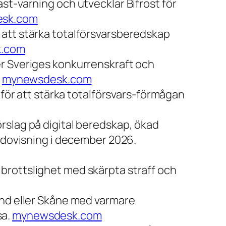
st-varning och utvecklar Bifrost för
sk.com
 att stärka totalförsvarsberedskap
.com
er Sveriges konkurrenskraft och
.
mynewsdesk.com
en för att stärka totalförsvars-förmågan
rslag på digital beredskap, ökad
redovisning i december 2026.
 brottslighet med skärpta straff och
and eller Skåne med varmare
sa.
mynewsdesk.com