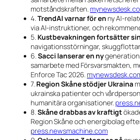
motståndskraften.
mynewsdesk.c
4.
TrendAI varnar för en
ny AI-rela
via AI-instruktioner, och rekommen
5.
Kustbevakningen fortsätter si
navigationsstörningar, skuggflotta
6.
Sacci lanserar en ny
generation 
samarbete med Försvarsmakten, med
Enforce Tac 2026.
mynewsdesk.co
7.
Region Skåne stödjer Ukraina
me
ukrainska patienter och vårdpersona
humanitära organisationer.
press.
8.
Skåne drabbas av kraftigt
ökade 
Region Skåne och energibolag efterl
press.newsmachine.com