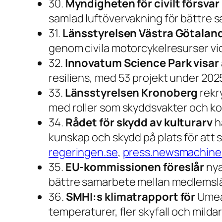
30.
Myndigheten för civilt försvar
samlad luftövervakning för bättre
31.
Länsstyrelsen Västra Götalan
genom civila motorcykelresurser vid
32.
Innovatum Science Park visar
resiliens, med 53 projekt under 202
33.
Länsstyrelsen Kronoberg
rekry
med roller som skyddsvakter och k
34.
Rådet för skydd av kulturarv
h
kunskap och skydd på plats för att 
regeringen.se
,
press.newsmachine
35.
EU-kommissionen föreslår
nya
bättre samarbete mellan medlemsl
36.
SMHI:s klimatrapport för
Umeå 
temperaturer, fler skyfall och mildar