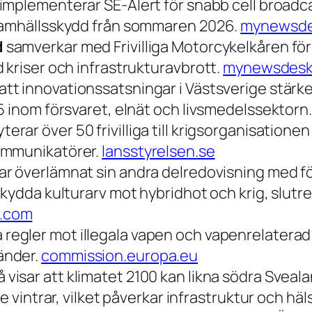
implementerar SE-Alert för snabb cell broadca
 samhällsskydd från sommaren 2026.
mynewsde
d
samverkar med Frivilliga Motorcykelkåren för
 kriser och infrastrukturavbrott.
mynewsdesk
att innovationssatsningar i Västsverige stärk
5 inom försvaret, elnät och livsmedelssektorn
terar över 50 frivilliga till krigsorganisation
ommunikatörer.
lansstyrelsen.se
ar överlämnat sin andra delredovisning med fö
skydda kulturarv mot hybridhot och krig, slut
.com
 regler mot illegala vapen och vapenrelaterad
änder.
commission.europa.eu
visar att klimatet 2100 kan likna södra Sveal
e vintrar, vilket påverkar infrastruktur och häl