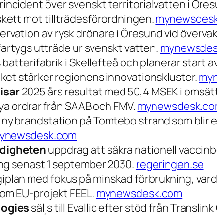
incident över svenskt territorialvatten i Öre
kett mot tillträdesförordningen.
mynewsdes
rvation av rysk drönare i Öresund vid överva
fartygs utträde ur svenskt vatten.
mynewsdes
batterifabrik i Skellefteå och planerar start a
ket stärker regionens innovationskluster.
my
isar
2025 års resultat med 50,4 MSEK i omsättn
nya ordrar från SAAB och FMV.
mynewsdesk.c
 ny brandstation på Tomtebo strand som blir e
ynewsdesk.com
ndigheten
uppdrag att säkra nationell vaccin
ing senast 1 september 2030.
regeringen.se
iplan med fokus på minskad förbrukning, varda
nom EU-projekt FEEL.
mynewsdesk.com
logies
säljs till Evallic efter stöd från Transli