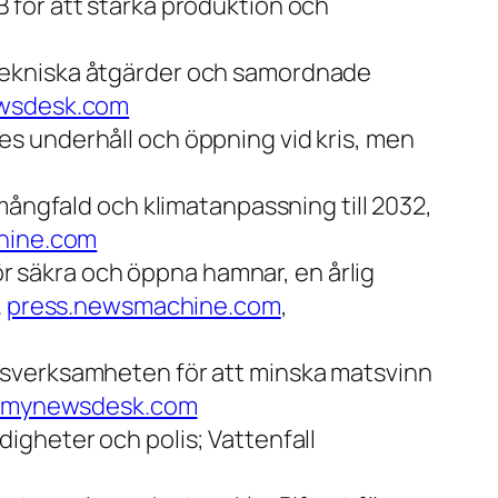
 för att stärka produktion och
tekniska åtgärder och samordnade
wsdesk.com
es underhåll och öppning vid kris, men
mångfald och klimatanpassning till 2032,
hine.com
för säkra och öppna hamnar, en årlig
.
press.newsmachine.com
,
idsverksamheten för att minska matsvinn
mynewsdesk.com
igheter och polis; Vattenfall