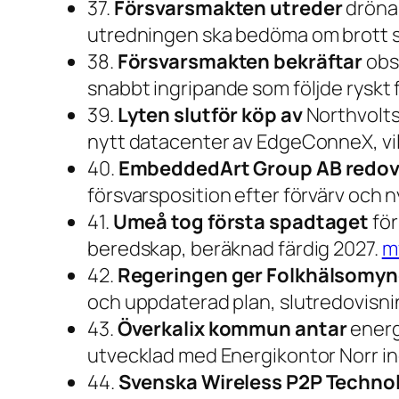
37.
Försvarsmakten utreder
drönar
utredningen ska bedöma om brott s
38.
Försvarsmakten bekräftar
obse
snabbt ingripande som följde ryskt 
39.
Lyten slutför köp av
Northvolts 
nytt datacenter av EdgeConneX, vil
40.
EmbeddedArt Group AB redov
försvarsposition efter förvärv och 
41.
Umeå tog första spadtaget
för
beredskap, beräknad färdig 2027.
m
42.
Regeringen ger Folkhälsomy
och uppdaterad plan, slutredovisn
43.
Överkalix kommun antar
energ
utvecklad med Energikontor Norr i
44.
Svenska Wireless P2P Techno