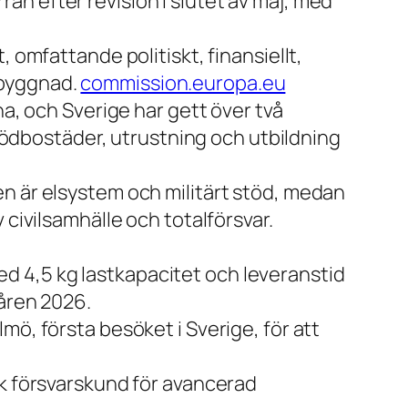
än efter revision i slutet av maj, med
 omfattande politiskt, finansiellt,
pbyggnad.
commission.europa.eu
na, och Sverige har gett över två
 nödbostäder, utrustning och utbildning
en är elsystem och militärt stöd, medan
 civilsamhälle och totalförsvar.
d 4,5 kg lastkapacitet och leveranstid
våren 2026.
mö, första besöket i Sverige, för att
sk försvarskund för avancerad