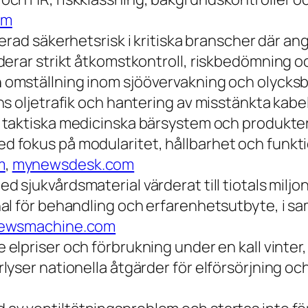
om
terad säkerhetsrisk i kritiska branscher där a
derar strikt åtkomstkontroll, riskbedömning o
n
omställning inom sjöövervakning och olycks
ns oljetrafik och hantering av misstänkta kab
taktiska medicinska bärsystem och produkter f
 fokus på modularitet, hållbarhet och funkti
m
,
mynewsdesk.com
d sjukvårdsmaterial värderat till tiotals miljo
l för behandling och erfarenhetsutbyte, i sa
newsmachine.com
elpriser och förbrukning under en kall vinter, 
yser nationella åtgärder för elförsörjning o