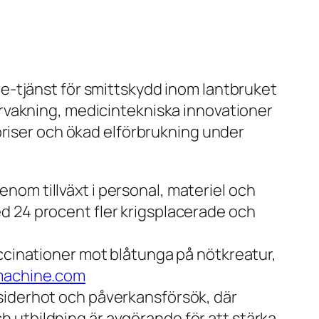
e-tjänst för smittskydd inom lantbruket
rvakning, medicintekniska innovationer
priser och ökad elförbrukning under
nom tillväxt i personal, materiel och
d 24 procent fler krigsplacerade och
accinationer mot blåtunga på nötkreatur,
machine.com
siderhot och påverkansförsök, där
 utbildning är avgörande för att stärka