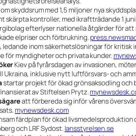
öghastighetsrörelseanalys.
 om skyddsrum med 1,5 miljoner nya skyddsplat
skärpta kontroller, med ikraftträdande 1 jun
gibolag efterlyser nationella åtgärder för att
kade elpriser och förbrukning.
press.newsma
 ledande inom säkerhetslösningar för kritisk 
nde för myndigheter och privata kunder.
mynew
öker
Kiev på fyrårsdagen av invasionen, möter Z
ll Ukraina, inklusive nytt luftförsvars- och a
a
startar projekt för ökad grönsaksodling och
inansierat av Stiftelsen Prytz.
mynewsdesk.
sägare
att förbereda sig inför vårens översväm
sats.
mynewsdesk.com
am färdplan för ökad livsmedelsproduktion och
oberg och LRF Sydost.
lansstyrelsen.se