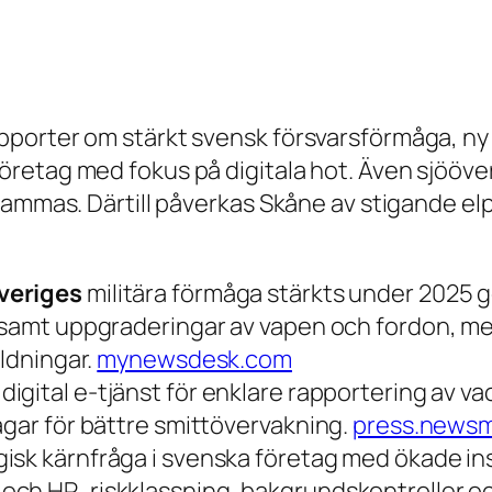
porter om stärkt svensk försvarsförmåga, ny 
retag med fokus på digitala hot. Även sjööve
sammas. Därtill påverkas Skåne av stigande el
veriges
militära förmåga stärkts under 2025 ge
, samt uppgraderingar av vapen och fordon, me
ildningar.
mynewsdesk.com
digital e-tjänst för enklare rapportering av v
agar för bättre smittövervakning.
press.news
gisk kärnfråga i svenska företag med ökade in
ch HR, riskklassning, bakgrundskontroller och