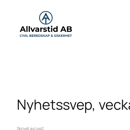
Hoppa
till
innehåll
Nyhetssvep, veck
Skrivet av
Live2