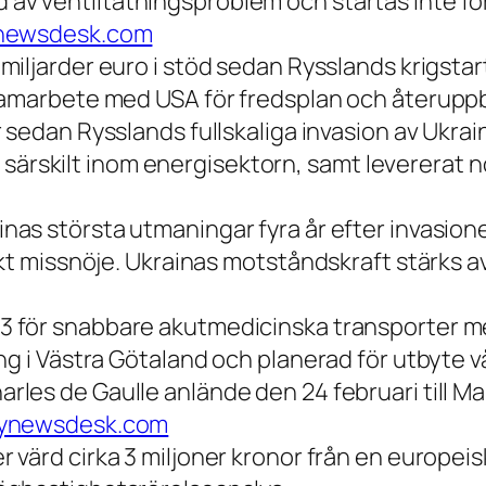
 av ventiltätningsproblem och startas inte förr
newsdesk.com
iljarder euro i stöd sedan Rysslands krigstart,
 samarbete med USA för fredsplan och återup
r sedan Rysslands fullskaliga invasion av Ukrai
öd, särskilt inom energisektorn, samt levererat
nas största utmaningar fyra år efter invasion
kt missnöje. Ukrainas motståndskraft stärks av
3 för snabbare akutmedicinska transporter me
ng i Västra Götaland och planerad för utbyte 
rles de Gaulle anlände den 24 februari till Mal
ynewsdesk.com
r värd cirka 3 miljoner kronor från en europei