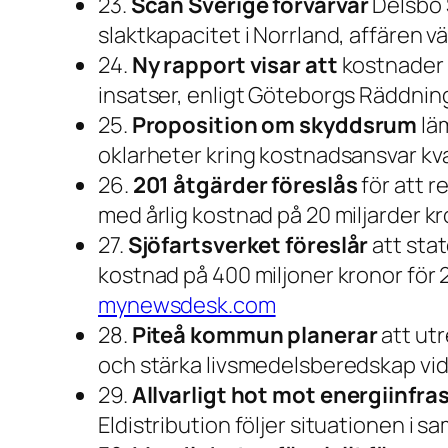
23.
Scan Sverige förvärvar
Delsbo 
slaktkapacitet i Norrland, affären v
24.
Ny rapport visar att
kostnader 
insatser, enligt Göteborgs Räddnin
25.
Proposition om skyddsrum
läm
oklarheter kring kostnadsansvar kv
26.
201 åtgärder föreslås
för att r
med årlig kostnad på 20 miljarder k
27.
Sjöfartsverket föreslår
att stat
kostnad på 400 miljoner kronor för 
mynewsdesk.com
28.
Piteå kommun planerar
att ut
och stärka livsmedelsberedskap vid 
29.
Allvarligt hot mot energiinfra
Eldistribution följer situationen i