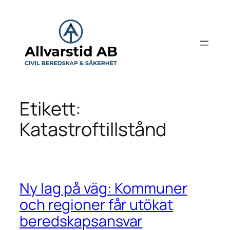
Hoppa
till
innehåll
Etikett:
Katastroftillstånd
Ny lag på väg: Kommuner
och regioner får utökat
beredskapsansvar