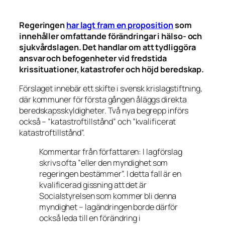
Regeringen
har lagt fram en proposition
som
innehåller omfattande förändringar i hälso- och
sjukvårdslagen. Det handlar om att tydliggöra
ansvar och befogenheter vid fredstida
krissituationer, katastrofer och höjd beredskap.
Förslaget innebär ett skifte i svensk krislagstiftning,
där kommuner för första gången åläggs direkta
beredskapsskyldigheter. Två nya begrepp införs
också – ”katastroftillstånd” och ”kvalificerat
katastroftillstånd”.
Kommentar från författaren:
I lagförslag
skrivs ofta ”eller den myndighet som
regeringen bestämmer”. I detta fall är en
kvalificerad gissning att det är
Socialstyrelsen som kommer bli denna
myndighet – lagändringen borde därför
också leda till en förändring i