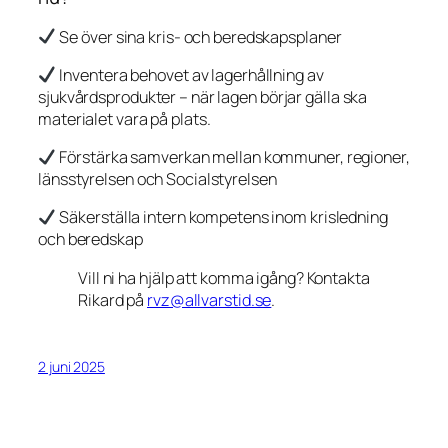
Se över sina kris- och beredskapsplaner
Inventera behovet av lagerhållning av
sjukvårdsprodukter – när lagen börjar gälla ska
materialet vara på plats.
Förstärka samverkan mellan kommuner, regioner,
länsstyrelsen och Socialstyrelsen
Säkerställa intern kompetens inom krisledning
och beredskap
Vill ni ha hjälp att komma igång? Kontakta
Rikard på
rvz@allvarstid.se
.
2 juni 2025