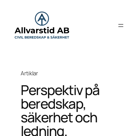
Hoppa
till
innehåll
Artiklar
Perspektiv på
beredskap,
säkerhet och
ledning.