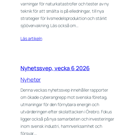
varningar för naturkatastrofer och tester av ny
teknik för att smälta is på elledningar, till nya
strategier för livsmedelsproduktion och stärkt
sjöövervakning. Läs också om…
Läs artikeln
Nyhetssvep, vecka 6 2026
Nyheter
Denna veckas nyhetssvep innehåller rapporter
om ökade cyberangrepp mot svenska företag,
utmaningar för den förnybara energin och
utvärderingen efter skolattacken i Örebro. Fokus
ligger också på nya samarbeten och investeringar
inom svensk industri, hamnverksamhet och
försvar.…