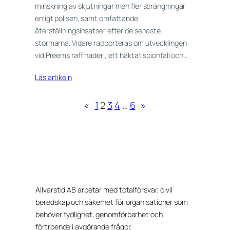
minskning av skjutningar men fler sprängningar
enligt polisen, samt omfattande
återställningsinsatser efter de senaste
stormarna. Vidare rapporteras om utvecklingen
vid Preems raffinaderi, ett häktat spionfall och…
Läs artikeln
«
1
2
3
4
…
6
»
Allvarstid AB arbetar med totalförsvar, civil
beredskap och säkerhet för organisationer som
behöver tydlighet, genomförbarhet och
förtroende i avgörande frågor.