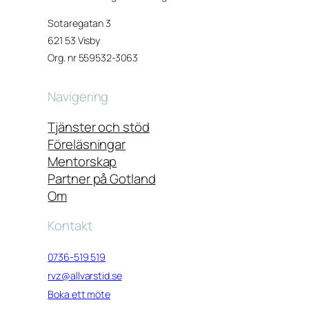
Sotaregatan 3
621 53 Visby
Org. nr 559532-3063
Navigering
Tjänster och stöd
Föreläsningar
Mentorskap
Partner på Gotland
Om
Kontakt
0736-519 519
rvz@allvarstid.se
Boka ett möte